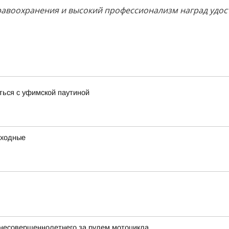
равоохранения и высокий профессионализм наград удос
ться с уфимской паутиной
ыходные
несовершеннолетнего за рулем мотоцикла