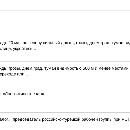
до 20 м/с, по северу сильный дождь, грозы, днём град, туман в
лице, укройтесь...
ждь, грозы, днём град, туман видимостью 500 м и менее местами
ереходе или...
а «Ласточкино гнездо»
алог», председатель российско-турецкой рабочей группы при РСП