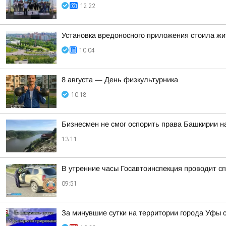
12:22
Установка вредоносного приложения стоила жи
10:04
8 августа — День физкультурника
10:18
Бизнесмен не смог оспорить права Башкирии н
13:11
В утренние часы Госавтоинспекция проводит 
09:51
За минувшие сутки на территории города Уфы 