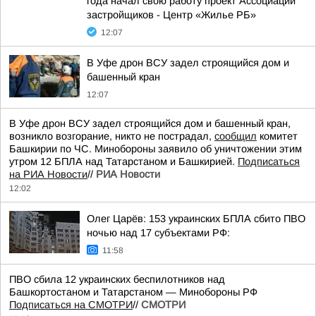
года начал свою работу проект Ассоциации
застройщиков - Центр «Жилье РБ»
12:07
В Уфе дрон ВСУ задел строящийся дом и
башенный кран
12:07
В Уфе дрон ВСУ задел строящийся дом и башенный кран,
возникло возгорание, никто не пострадал,
сообщил
комитет
Башкирии по ЧС. Минобороны заявило об уничтожении этим
утром 12 БПЛА над Татарстаном и Башкирией.
Подписаться
на РИА Новости
//
РИА Новости
12:02
Олег Царёв: 153 украинских БПЛА сбито ПВО
ночью над 17 субъектами РФ:
11:58
ПВО сбила 12 украинских беспилотников над
Башкортостаном и Татарстаном — Минобороны РФ
Подписаться на СМОТРИ
//
СМОТРИ