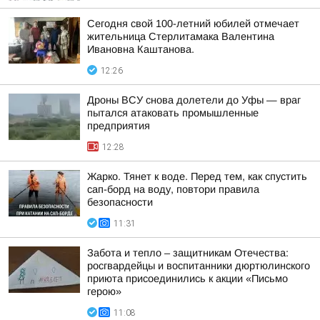
Сегодня свой 100-летний юбилей отмечает
жительница Стерлитамака Валентина
Ивановна Каштанова.
12:26
Дроны ВСУ снова долетели до Уфы — враг
пытался атаковать промышленные
предприятия
12:28
Жарко. Тянет к воде. Перед тем, как спустить
сап-борд на воду, повтори правила
безопасности
11:31
Забота и тепло – защитникам Отечества:
росгвардейцы и воспитанники дюртюлинского
приюта присоединились к акции «Письмо
герою»
11:08