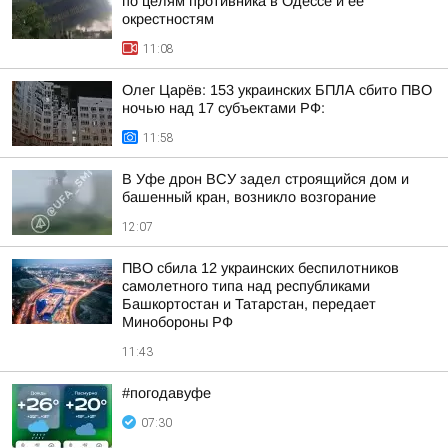
по целям противника в Одессе и ее
окрестностям
11:08
Олег Царёв: 153 украинских БПЛА сбито ПВО
ночью над 17 субъектами РФ:
11:58
В Уфе дрон ВСУ задел строящийся дом и
башенный кран, возникло возгорание
12:07
ПВО сбила 12 украинских беспилотников
самолетного типа над республиками
Башкортостан и Татарстан, передает
Минобороны РФ
11:43
#погодавуфе
07:30