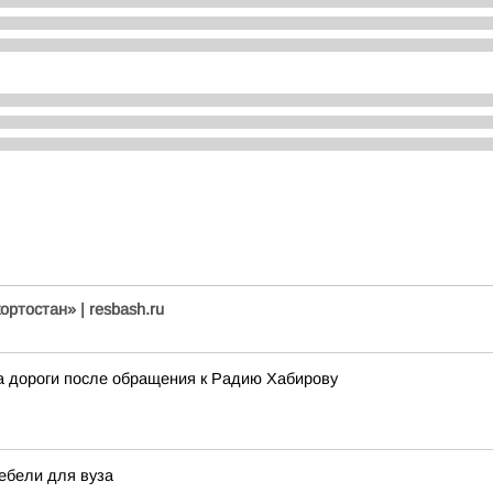
ртостан» | resbash.ru
 дороги после обращения к Радию Хабирову
ебели для вуза