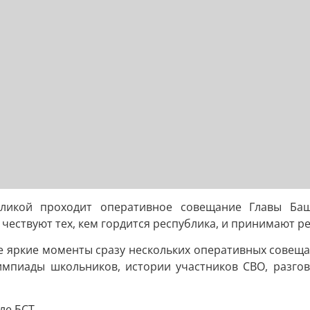
ликой проходит оперативное совещание Главы Башк
чествуют тех, кем гордится республика, и принимают р
ые яркие моменты сразу нескольких оперативных совещ
импиады школьников, истории участников СВО, разго
ле БСТ.