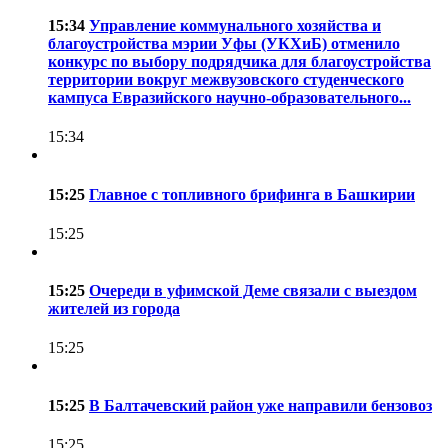
15:34
Управление коммунального хозяйства и
благоустройства мэрии Уфы (УКХиБ) отменило
конкурс по выбору подрядчика для благоустройства
территории вокруг межвузовского студенческого
кампуса Евразийского научно-образовательного...
15:34
15:25
Главное с топливного брифинга в Башкирии
15:25
15:25
Очереди в уфимской Деме связали с выездом
жителей из города
15:25
15:25
В Балтачевский район уже направили бензовоз
15:25