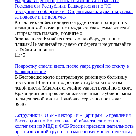
На днях в Центр обработки вызовов Системы-112
Госкомитета Республики Башкортостан по ЧС
поступило сообщение из Стерлитамака: мужчина уплыл
за поворот и не вернулся
К счастью, он был найден сотрудниками полиции и в
медицинской помощи не нуждался.Уважаемые жители!
Отправляясь плавать, помните о
безопасности:Купайтесь только на оборудованных
пляжах.Не заплывайте далеко от берега и не уплывайте
за буйки и повороты —...
11:45
Подростку спасли кисть после удара рукой по стеклу в
Башкортостане
В Благовещенскую центральную районную больницу
поступил 14-летний подросток с глубоким порезом
левой кисти. Мальчик случайно ударил рукой по стеклу.
Врачи диагностировали множественные глубокие раны
пальцев левой кисти. Наиболее серьезно пострадал...
09:46
Сотрудники СОБР «Вектор» и «Царицын» Управления
Росгвардии по Волгоградской области совместно с
коллегами из МВД и ФСБ России пресекли деятельность
организованной группы по массовому мошенническому