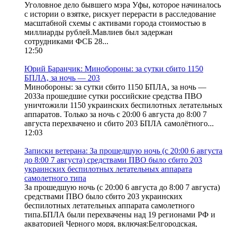
Уголовное дело бывшего мэра Уфы, которое начиналось
с истории о взятке, рискует перерасти в расследование
масштабной схемы с активами города стоимостью в
миллиарды рублей.Мавлиев был задержан
сотрудниками ФСБ 28...
12:50
Юрий Баранчик: Минобороны: за сутки сбито 1150
БПЛА, за ночь — 203
Минобороны: за сутки сбито 1150 БПЛА, за ночь —
203За прошедшие сутки российские средства ПВО
уничтожили 1150 украинских беспилотных летательных
аппаратов. Только за ночь с 20:00 6 августа до 8:00 7
августа перехвачено и сбито 203 БПЛА самолётного...
12:03
Записки ветерана: За прошедшую ночь (с 20:00 6 августа
до 8:00 7 августа) средствами ПВО было сбито 203
украинских беспилотных летательных аппарата
самолетного типа
За прошедшую ночь (с 20:00 6 августа до 8:00 7 августа)
средствами ПВО было сбито 203 украинских
беспилотных летательных аппарата самолетного
типа.БПЛА были перехвачены над 19 регионами РФ и
акваторией Черного моря, включая:Белгородская,