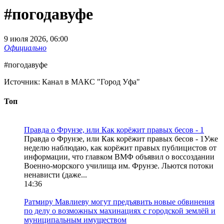
#погодавуфе
9 июля 2026, 06:00
Официально
#погодавуфе
Источник:
Канал в МАКС "Город Уфа"
Топ
Правда о Фрунзе, или Как корёжит правых бесов - 1
Правда о Фрунзе, или Как корёжит правых бесов - 1Уже
неделю наблюдаю, как корёжит правых публицистов от
информации, что главком ВМФ объявил о воссоздании
Военно-морского училища им. Фрунзе. Льются потоки
ненависти (даже...
14:36
Ратмиру Мавлиеву могут предъявить новые обвинения
по делу о возможных махинациях с городской землёй и
муниципальным имуществом