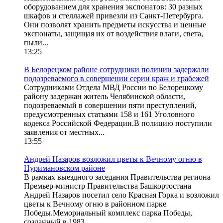
оборудованием для хранения экспонатов: 30 разных
шкафов и стеллажей привезли из Санкт-Петербурга.
Они позволят хранить предметы искусства и ценные
экспонаты, защищая их от воздействия влаги, света,
пыли...
13:25
В Белорецком районе сотрудники полиции задержали
подозреваемого в совершении серии краж и грабежей
Сотрудниками Отдела МВД России по Белорецкому
району задержан житель Челябинской области,
подозреваемый в совершении пяти преступлений,
предусмотренных статьями 158 и 161 Уголовного
кодекса Российской Федерации.В полицию поступили
заявления от местных...
13:55
Андрей Назаров возложил цветы к Вечному огню в
Нуримановском районе
В рамках выездного заседания Правительства региона
Премьер-министр Правительства Башкортостана
Андрей Назаров посетил село Красная Горка и возложил
цветы к Вечному огню в районном парке
Победы.Мемориальный комплекс парка Победы,
созданный в 1983...