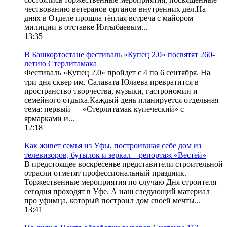
чествованию ветеранов органов внутренних дел.На
днях в Отделе прошла тёплая встреча с майором
милиции в отставке Илтыбаевым...
13:35
В Башкортостане фестиваль «Купец 2.0» посвятят 260-
летию Стерлитамака
Фестиваль «Купец 2.0» пройдет с 4 по 6 сентября. На
три дня сквер им. Салавата Юлаева превратится в
пространство творчества, музыки, гастрономии и
семейного отдыха.Каждый день планируется отдельная
тема: первый — «Стерлитамак купеческий» с
ярмарками и...
12:18
Как живет семья из Уфы, построившая себе дом из
телевизоров, бутылок и зеркал – репортаж «Вестей»
В предстоящее воскресенье представители строительной
отрасли отметят профессиональный праздник.
Торжественные мероприятия по случаю Дня строителя
сегодня проходят в Уфе. А наш следующий материал
про уфимца, который построил дом своей мечты...
13:41