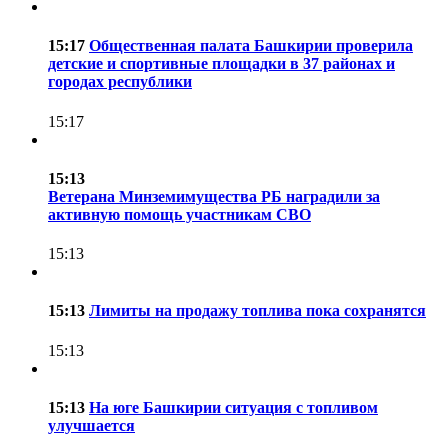
15:17
Общественная палата Башкирии проверила
детские и спортивные площадки в 37 районах и
городах республики
15:17
15:13
Ветерана Минземимущества РБ наградили за
активную помощь участникам СВО
15:13
15:13
Лимиты на продажу топлива пока сохранятся
15:13
15:13
На юге Башкирии ситуация с топливом
улучшается