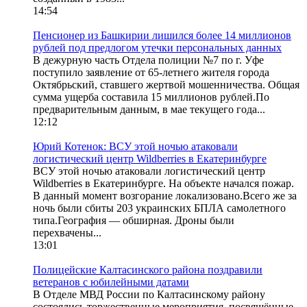
14:54
Пенсионер из Башкирии лишился более 14 миллионов
рублей под предлогом утечки персональных данных
В дежурную часть Отдела полиции №7 по г. Уфе
поступило заявление от 65-летнего жителя города
Октябрьский, ставшего жертвой мошенничества. Общая
сумма ущерба составила 15 миллионов рублей.По
предварительным данным, в мае текущего года...
12:12
Юрий Котенок: ВСУ этой ночью атаковали
логистический центр Wildberries в Екатеринбурге
ВСУ этой ночью атаковали логистический центр
Wildberries в Екатеринбурге. На объекте начался пожар.
В данный момент возгорание локализовано.Всего же за
ночь были сбиты 203 украинских БПЛА самолетного
типа.География — обширная. Дроны были
перехвачены...
13:01
Полицейские Калтасинского района поздравили
ветеранов с юбилейными датами
В Отделе МВД России по Калтасинскому району
состоялись торжественные мероприятия, посвящённые