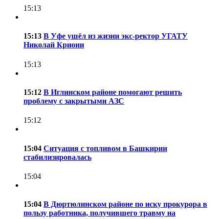
15:13
15:13
В Уфе ушёл из жизни экс-ректор УГАТУ
Николай Криони
15:13
15:12
В Иглинском районе помогают решить
проблему с закрытыми АЗС
15:12
15:04
Ситуация с топливом в Башкирии
стабилизировалась
15:04
15:04
В Дюртюлинском районе по иску прокурора в
пользу работника, получившего травму на