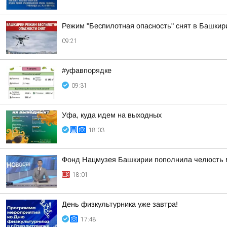
Режим "Беспилотная опасность" снят в Башкир
09:21
#уфавпорядке
09:31
Уфа, куда идем на выходных
18:03
Фонд Нацмузея Башкирии пополнила челюсть 
18:01
День физкультурника уже завтра!
17:48