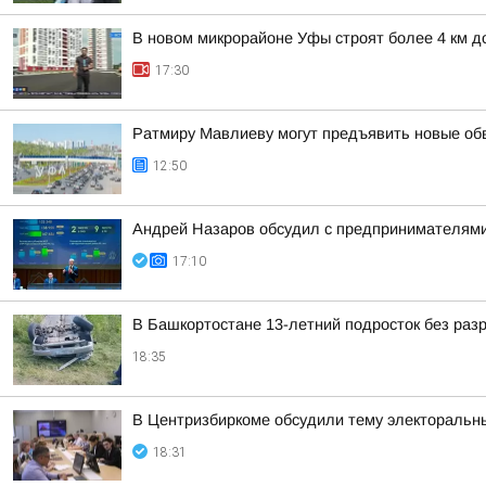
В новом микрорайоне Уфы строят более 4 км д
17:30
Ратмиру Мавлиеву могут предъявить новые об
12:50
Андрей Назаров обсудил с предпринимателями
17:10
В Башкортостане 13-летний подросток без раз
18:35
В Центризбиркоме обсудили тему электоральн
18:31