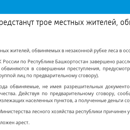
редстанут трое местных жителей, об
тных жителей, обвиняемых в незаконной рубке леса в о
 России по Республике Башкортостан завершено рассле
и обвиняются в совершении преступления, предусмотре
руппой лиц по предварительному сговору).
 года обвиняемые, не имея разрешительных документо
ичества. Действуя по предварительному сговору, сооб
злежащих населенных пунктов, а полученные деньги со
Министерства лесного хозяйства республики причинен у
ложен арест.