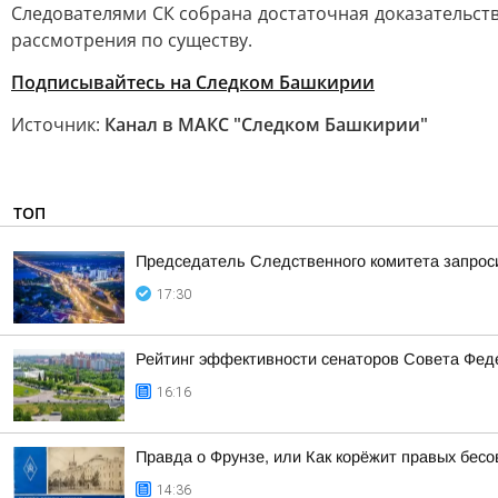
Следователями СК собрана достаточная доказательств
рассмотрения по существу.
Подписывайтесь на Следком Башкирии
Источник:
Канал в МАКС "Следком Башкирии"
ТОП
Председатель Следственного комитета запроси
17:30
Рейтинг эффективности сенаторов Совета Феде
16:16
Правда о Фрунзе, или Как корёжит правых бесов
14:36