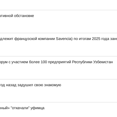
ативной обстановке
лежит французской компании Savencia) по итогам 2025 года зан
орум с участием более 100 предприятий Республики Узбекистан
 год назад задушил свою знакомую
чный» "откачали" уфимца