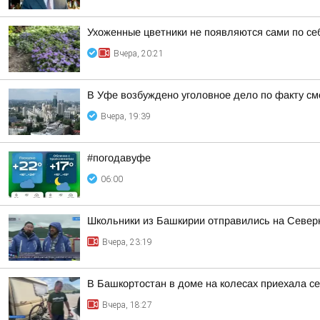
Ухоженные цветники не появляются сами по се
Вчера, 20:21
В Уфе возбуждено уголовное дело по факту с
Вчера, 19:39
#погодавуфе
06:00
Школьники из Башкирии отправились на Север
Вчера, 23:19
В Башкортостан в доме на колесах приехала с
Вчера, 18:27