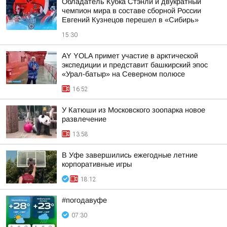
Обладатель Кубка Стэнли и двукратный
чемпион мира в составе сборной России
Евгений Кузнецов перешел в «Сибирь»
15:30
AY YOLA примет участие в арктической
экспедиции и представит башкирский эпос
«Урал-батыр» на Северном полюсе
16:52
У Катюши из Московского зоопарка новое
развлечение
13:58
В Уфе завершились ежегодные летние
корпоративные игры
18:12
#погодавуфе
07:30