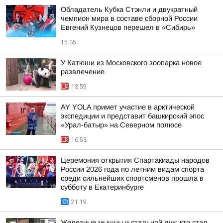
Обладатель Кубка Стэнли и двукратный
чемпион мира в составе сборной России
Евгений Кузнецов перешел в «Сибирь»
15:35
У Катюши из Московского зоопарка новое
развлечение
13:59
AY YOLA примет участие в арктической
экспедиции и представит башкирский эпос
«Урал-батыр» на Северном полюсе
16:53
Церемония открытия Спартакиады народов
России 2026 года по летним видам спорта
среди сильнейших спортсменов прошла в
субботу в Екатеринбурге
21:19
Железные мышцы и стальной дух: кто стал