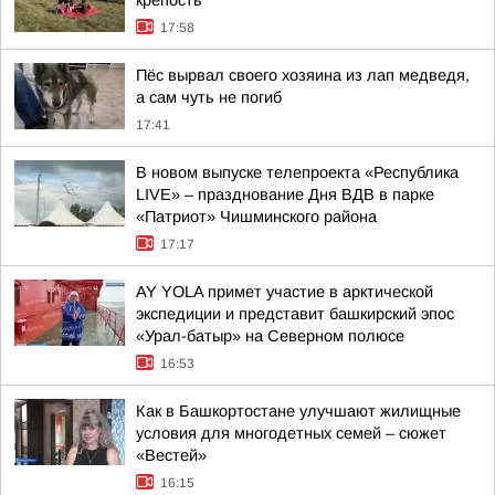
крепость
17:58
Пёс вырвал своего хозяина из лап медведя,
а сам чуть не погиб
17:41
В новом выпуске телепроекта «Республика
LIVE» – празднование Дня ВДВ в парке
«Патриот» Чишминского района
17:17
AY YOLA примет участие в арктической
экспедиции и представит башкирский эпос
«Урал-батыр» на Северном полюсе
16:53
Как в Башкортостане улучшают жилищные
условия для многодетных семей – сюжет
«Вестей»
16:15