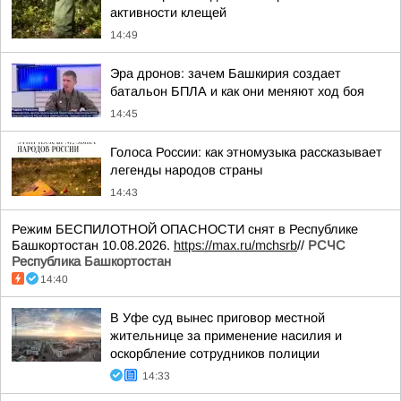
активности клещей
14:49
Эра дронов: зачем Башкирия создает
батальон БПЛА и как они меняют ход боя
14:45
Голоса России: как этномузыка рассказывает
легенды народов страны
14:43
Режим БЕСПИЛОТНОЙ ОПАСНОСТИ снят в Республике
Башкортостан 10.08.2026.
https://max.ru/mchsrb
//
РСЧС
Республика Башкортостан
14:40
В Уфе суд вынес приговор местной
жительнице за применение насилия и
оскорбление сотрудников полиции
14:33