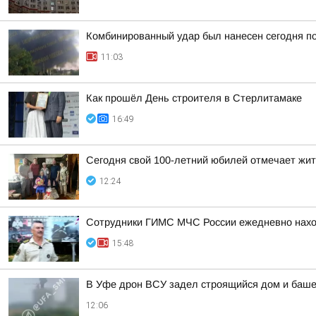
Комбинированный удар был нанесен сегодня по
11:03
Как прошёл День строителя в Стерлитамаке
16:49
Сегодня свой 100-летний юбилей отмечает жи
12:24
Сотрудники ГИМС МЧС России ежедневно наход
15:48
В Уфе дрон ВСУ задел строящийся дом и башен
12:06