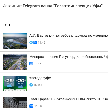
Источник:
Telegram-канал "Госавтоинспекция Уфы"
ТОП
А.И. Бастрыкин затребовал доклад по уголовно
14:45
Минпросвещения РФ утвердило обновленный фе
14:45
#погодавуфе
07:30
Олег Царёв: 153 украинских БПЛА сбито ПВО н
11:58