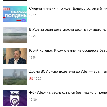
Смерчи и ливни: что ждет Башкортостан в бли
14:12
В Уфе за один день спасли десять тонущих че
14:04
Юрий Котенок: К сожалению, не обошлось без 
13:54
Дроны ВСУ снова долетели до Уфы — враг пы
12:27
ФК «Уфа» на месяц остался без главного трен
12:36