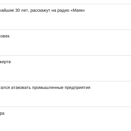
жайшие 30 лет, расскажут на радио «Маяк»
ловек
жертв
тался атаковать промышленные предприятия
ера