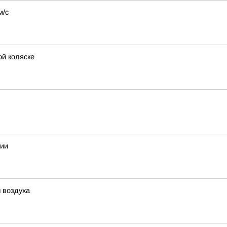
м/с
й коляске
сии
 воздуха