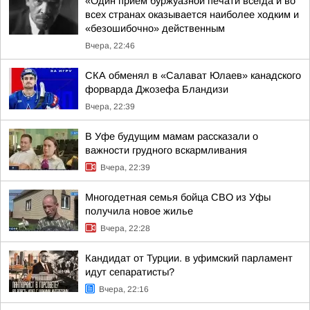
«Один прием буржуазной печати всегда и во
всех странах оказывается наиболее ходким и
«безошибочно» действенным
Вчера, 22:46
СКА обменял в «Салават Юлаев» канадского
форварда Джозефа Бландизи
Вчера, 22:39
В Уфе будущим мамам рассказали о
важности грудного вскармливания
Вчера, 22:39
Многодетная семья бойца СВО из Уфы
получила новое жилье
Вчера, 22:28
Кандидат от Турции. в уфимский парламент
идут сепаратисты?
Вчера, 22:16