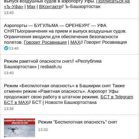
выпуск воздушных судов в аэропорту Уфы.
Подписаться на
«Ъ-Уфа»
|
Max
|
ВКонтакте
//
Ъ-Башкортостан
13:40
Аэропорты — БУГУЛЬМА — ОРЕНБУРГ — УФА
СНЯТЫограничения на прием и выпуск воздушных судов.
Ограничения вводили для обеспечения безопасности
полетов.
Говорит Росавиация
|
MАХ
//
Говорит Росавиация
13:40
Режим ракетной опасности снят//
«Республика
Башкортостан» | resbash.ru
13:40
Режим «Беспилотная опасность» в Башкирии снят Также
отменен режим «Ракетная опасность». Аэропорт Уфы
продолжает свою работу в штатном режиме.
БСТ в Telegram
БСТ в МАХ
//
БСТ | Новости Башкортостана
13:36
Режим "Беспилотная опасность" снят
13:33