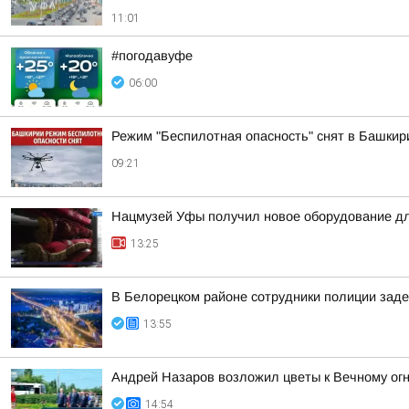
11:01
#погодавуфе
06:00
Режим "Беспилотная опасность" снят в Башкир
09:21
Нацмузей Уфы получил новое оборудование дл
13:25
В Белорецком районе сотрудники полиции заде
13:55
Андрей Назаров возложил цветы к Вечному ог
14:54