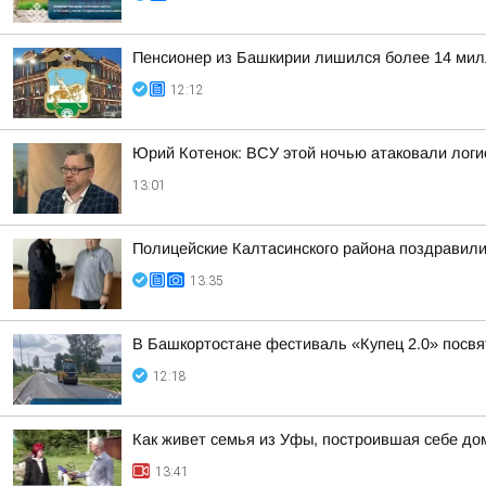
Пенсионер из Башкирии лишился более 14 мил
12:12
Юрий Котенок: ВСУ этой ночью атаковали логис
13:01
Полицейские Калтасинского района поздравил
13:35
В Башкортостане фестиваль «Купец 2.0» посв
12:18
Как живет семья из Уфы, построившая себе дом
13:41