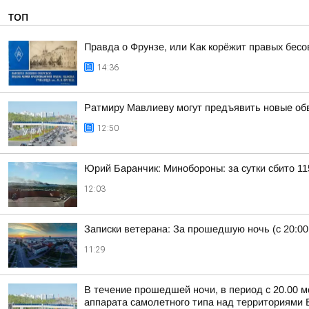
ТОП
Правда о Фрунзе, или Как корёжит правых бесов
14:36
Ратмиру Мавлиеву могут предъявить новые об
12:50
Юрий Баранчик: Минобороны: за сутки сбито 1
12:03
Записки ветерана: За прошедшую ночь (с 20:00
11:29
В течение прошедшей ночи, в период с 20.00 м
аппарата самолетного типа над территориями Б