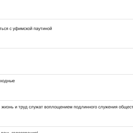
ться с уфимской паутиной
ыходные
я жизнь и труд служат воплощением подлинного служения общес