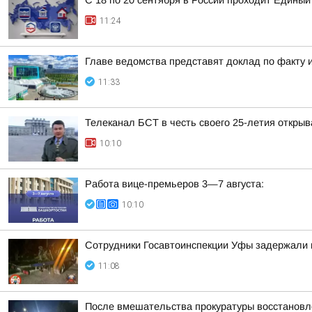
С 18 по 20 сентября в России проходит Единый
11:24
Главе ведомства представят доклад по факту 
11:33
Телеканал БСТ в честь своего 25-летия откры
10:10
Работа вице-премьеров 3—7 августа:
10:10
Сотрудники Госавтоинспекции Уфы задержали 
11:08
После вмешательства прокуратуры восстановле