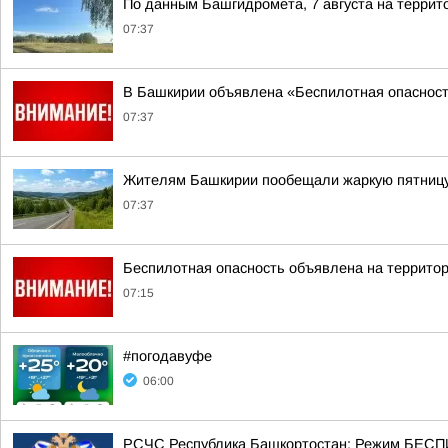
По данным Башгидромета, 7 августа на террит
07:37
В Башкирии объявлена «Беспилотная опаснос
07:37
Жителям Башкирии пообещали жаркую пятниц
07:37
Беспилотная опасность объявлена на террито
07:15
#погодавуфе
06:00
РСЧС Республика Башкортостан: Режим БЕСП