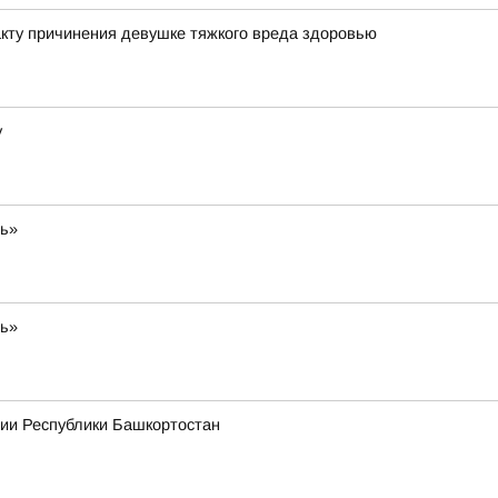
кту причинения девушке тяжкого вреда здоровью
у
ть»
ть»
рии Республики Башкортостан