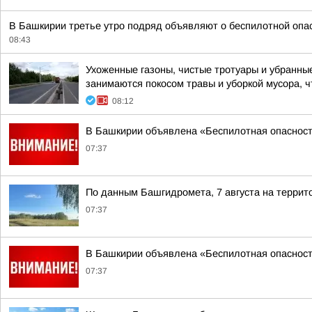
В Башкирии третье утро подряд объявляют о беспилотной опа
08:43
Ухоженные газоны, чистые тротуары и убранны
занимаются покосом травы и уборкой мусора, ч
08:12
В Башкирии объявлена «Беспилотная опаснос
07:37
По данным Башгидромета, 7 августа на террит
07:37
В Башкирии объявлена «Беспилотная опаснос
07:37