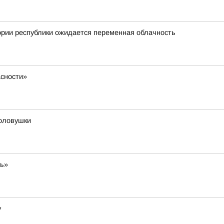
ории республики ожидается переменная облачность
сности»
оловушки
ть»
у