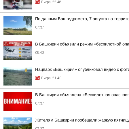
Вчера, 22:48
По данным Башгидромета, 7 августа на террит
07:37
В Башкирии объявили режим «беспилотной опа
08:43
Нацпарк «Башкирия» опубликовал видео с фот
Вчера, 21:40
В Башкирии объявлена «Беспилотная опаснос
07:37
Жителям Башкирии пообещали жаркую пятниц
07:37