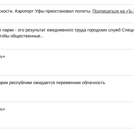
сности. Аэропорт Уфы приостановил полеты.
Подписаться на «Ъ
е парки - это результат ежедневного труда городских служб Спе
тобы общественные...
ть»
ории республики ожидается переменная облачность
ть»