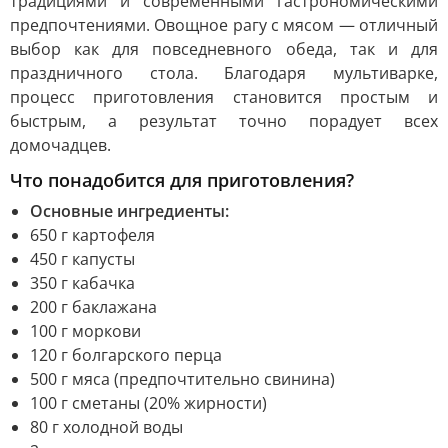
традициями и современными гастрономическими
предпочтениями. Овощное рагу с мясом — отличный
выбор как для повседневного обеда, так и для
праздничного стола. Благодаря мультиварке,
процесс приготовления становится простым и
быстрым, а результат точно порадует всех
домочадцев.
Что понадобится для приготовления?
Основные ингредиенты:
650 г картофеля
450 г капусты
350 г кабачка
200 г баклажана
100 г моркови
120 г болгарского перца
500 г мяса (предпочтительно свинина)
100 г сметаны (20% жирности)
80 г холодной воды