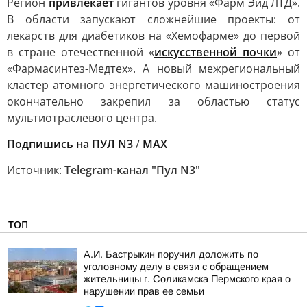
Регион
привлекает
гигантов уровня «Фарм Эйд ЛТД».
В области запускают сложнейшие проекты: от
лекарств для диабетиков на «Хемофарме» до первой
в стране отечественной «
искусственной почки
» от
«Фармасинтез-Медтех». А новый межрегиональный
кластер атомного энергетического машиностроения
окончательно закрепил за областью статус
мультиотраслевого центра.
Подпишись на ПУЛ N3
/
MAX
Источник:
Telegram-канал "Пул N3"
ТОП
А.И. Бастрыкин поручил доложить по
уголовному делу в связи с обращением
жительницы г. Соликамска Пермского края о
нарушении прав ее семьи